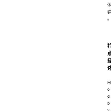
M
o
d 
b
y 