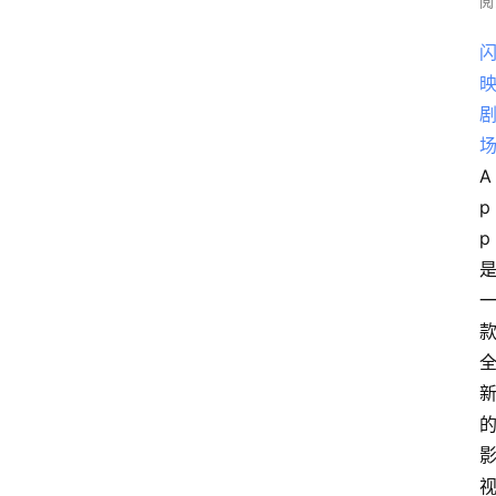
阅
A
p
p