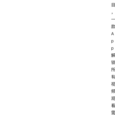
A
p
p