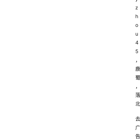
z
h
o
u
4
5