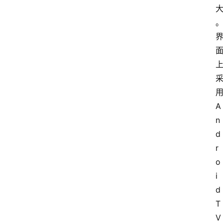
用
A
n
d
r
o
i
d 
T
V 