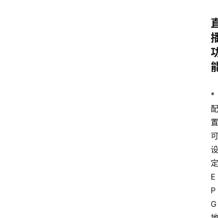
更
多
* 
定
E
P
G 