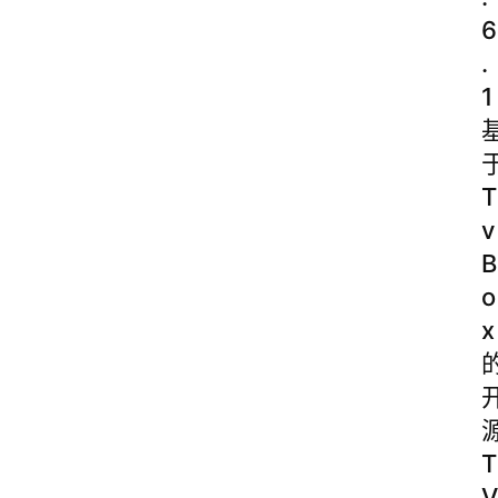
6
.
1
T
v
B
o
x
T
V