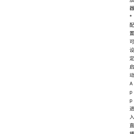
* 
动
A
p
p 