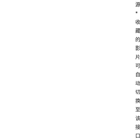
* 
安
卓
盒
子
扩
展
精
选
查看会员权益