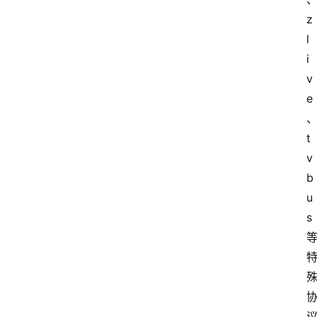
z
l
i
v
e
t
v
b
u
s 