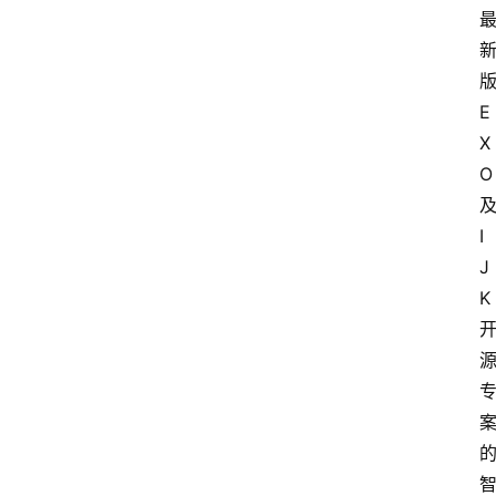
E
X
O
I
J
K