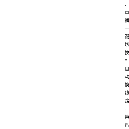
* 
电
脑