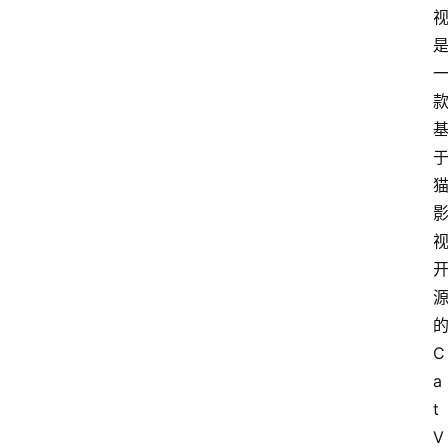
C
a
t
V