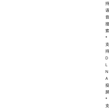
* 
持
D
L
N
A 
* 