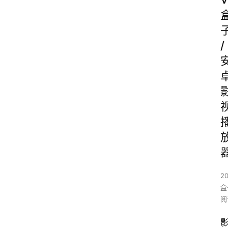
/
2
盒
阅