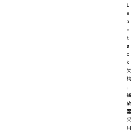
L
e
a
n
b
a
c
k 