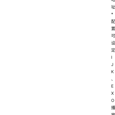
* 
定
I
J
K
E
X
O 