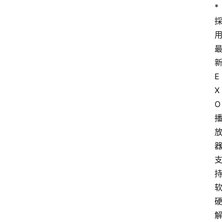
* 
登录
注册
源
码
新
提
E
升
X
O 
分
享
收
藏
夹