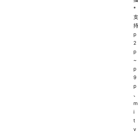
* 
持
p
2
p
~
p
9
p
m
i
t
v