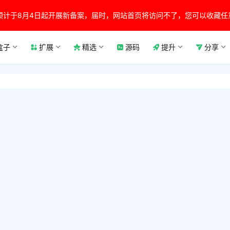
预计于8月4日起开展新备案，届时，网站首页将访问不了，您可以收藏任
盒子
扩展
精选
源码
提升
分享