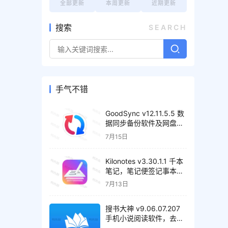
全部更新
本周更新
近期更新
搜索
SEARCH
手气不错
GoodSync v12.11.5.5 数
据同步备份软件及网盘管
理工具，解锁高级版
7月15日
Kilonotes v3.30.1.1 千本
笔记，笔记便签记事本，
解锁VIP会员版
7月13日
搜书大神 v9.06.07.207
手机小说阅读软件，去广
告清爽版