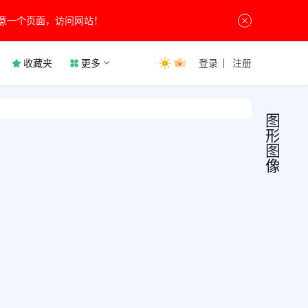
意一个页面，访问网站！
收藏夹
更多
登录
注册
图
形
图
像
Hyp
图
形
v10.
图
像
图软
Hype
牌屏
文版
历2
软件
6天前
的老