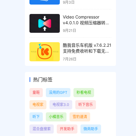
9月3日
Video Compressor
v4.0.1.0 视频压缩器转换
器，解锁高级版
9月21日
酷我音乐车机版 v7.6.2.21
支持免费收听和下载无损
音质歌曲，解锁会员绿化
7月26日
版
热门标签
童鞋
没用的GPT
秒看电视
电视家
电视家3.0
听下音乐
听下
小橘音乐
雪豹速清
混合盘搜索
开发助手
微商助手