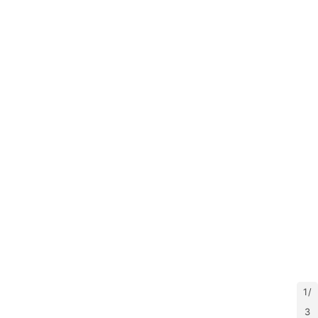
码
提
升
分
享
收
藏
夹
1 /
更
3
多