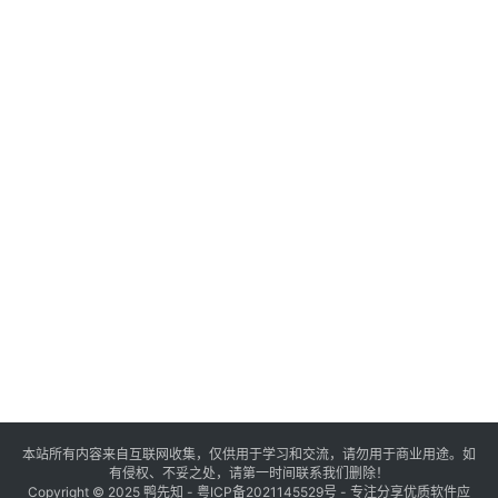
精
选
查看会员权益
登录
注册
源
码
提
升
分
享
本站所有内容来自互联网收集，仅供用于学习和交流，请勿用于商业用途。如
有侵权、不妥之处，请第一时间联系我们删除！
收
Copyright © 2025
鸭先知
-
粤ICP备2021145529号
- 专注分享优质软件应