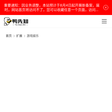
重要通知：因业务调整，本站预计于8月4日起开展新备案，届
时，网站首页将访问不了，您可以收藏任意一个页面，访问网
站！
电
脑
首页
扩展
游戏娱乐
安
卓
盒
子
扩
展