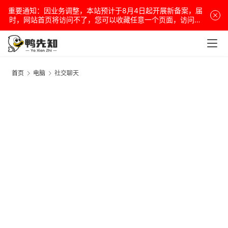
重要通知：因业务调整，本站预计于8月4日起开展新备案，届
时，网站首页将访问不了，您可以收藏任意一个页面，访问网
站！
电
脑
首页
电脑
社交聊天
安
卓
盒
子
扩
展