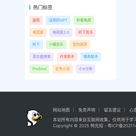
热门标签
童鞋
没用的GPT
秒看电视
电视家
电视家3.0
听下音乐
听下
小橘音乐
雪豹速清
混合盘搜索
开发助手
微商助手
ProShot
全免小说
小X分身
网站地图
免责声明
留言建议
心
本站所有内容来自互联网收集，仅供用于学
Copyright © 2025
鸭先知
-
粤ICP备20211