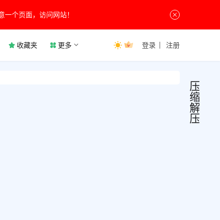
意一个页面，访问网站！
收藏夹
更多
登录
注册
压
缩
解
压
Band
压
缩
v7.
解
压
压缩
Band
件，
文版
免费
版解
7月20
软件,