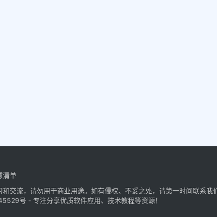
意清单
习和交流，请勿用于商业用途。如有侵权、不妥之处，请第一时间联系我
45529号
- 专注分享优质软件应用、技术教程等资源！