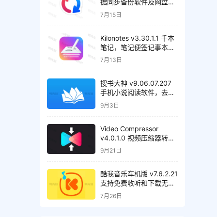
据同步备份软件及网盘管
理工具，解锁高级版
7月15日
Kilonotes v3.30.1.1 千本
笔记，笔记便签记事本，
解锁VIP会员版
7月13日
搜书大神 v9.06.07.207
手机小说阅读软件，去广
告清爽版
9月3日
Video Compressor
v4.0.1.0 视频压缩器转换
器，解锁高级版
9月21日
酷我音乐车机版 v7.6.2.21
支持免费收听和下载无损
音质歌曲，解锁会员绿化
7月26日
版