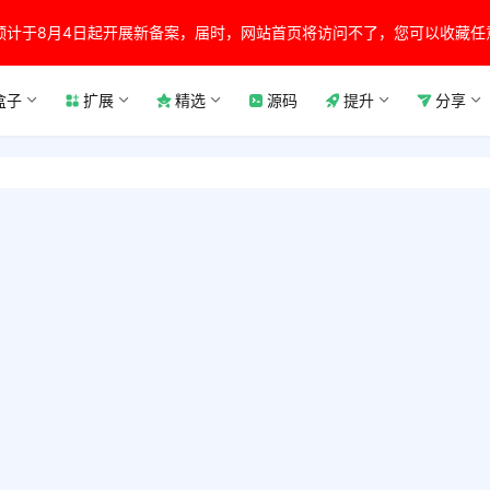
预计于8月4日起开展新备案，届时，网站首页将访问不了，您可以收藏任
盒子
扩展
精选
源码
提升
分享