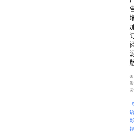
6
影
阅