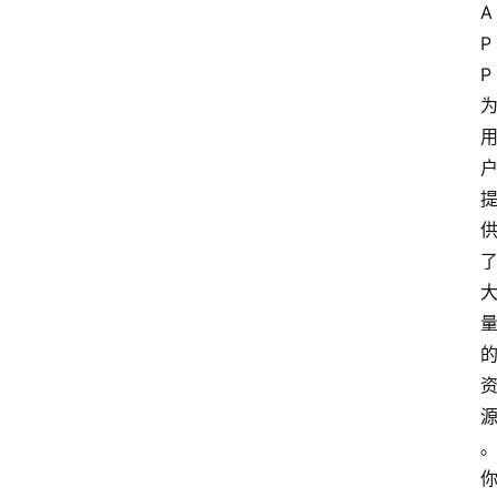
A
P
P