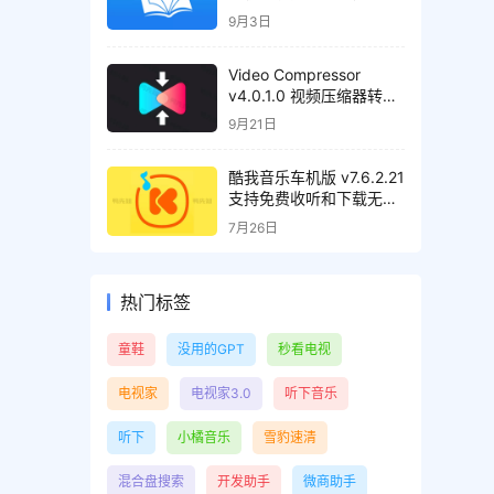
告清爽版
9月3日
Video Compressor
v4.0.1.0 视频压缩器转换
器，解锁高级版
9月21日
酷我音乐车机版 v7.6.2.21
支持免费收听和下载无损
音质歌曲，解锁会员绿化
7月26日
版
热门标签
童鞋
没用的GPT
秒看电视
电视家
电视家3.0
听下音乐
听下
小橘音乐
雪豹速清
混合盘搜索
开发助手
微商助手