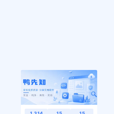
1,314
15
15