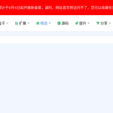
预计于8月4日起开展新备案，届时，网站首页将访问不了，您可以收藏任
盒子
扩展
精选
源码
提升
分享