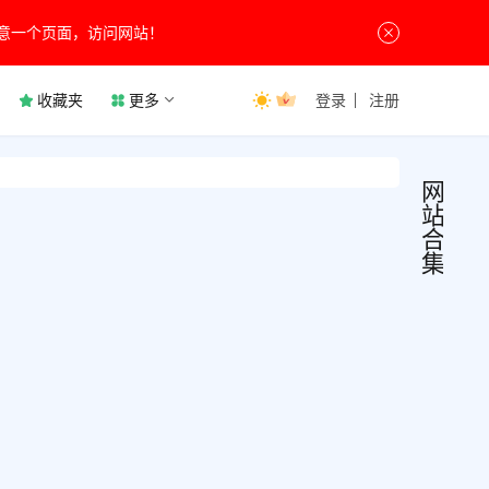
意一个页面，访问网站！
收藏夹
更多
登录
注册
网
站
合
集
免费
网
站
PPT
合
集
模板
现在
网
有很
多
站，
1月6
PPT