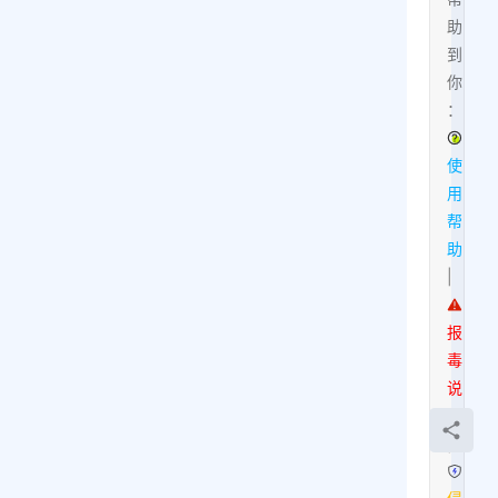
助
到
你
：
使
用
帮
助
|
报
毒
说
明
|