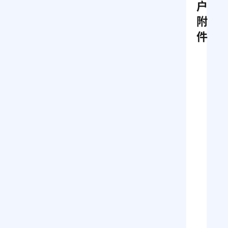
户
附
件
已经登录？
素
颜
个
人
h
t
m
l
引
导
页
源