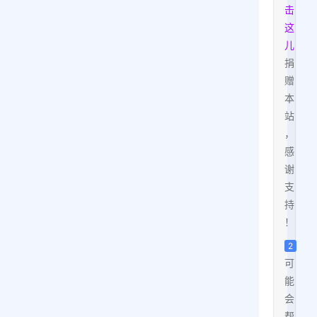
击
这
儿
捐
赠
本
站
，
感
谢
支
持
！
2
可
能
会
帮