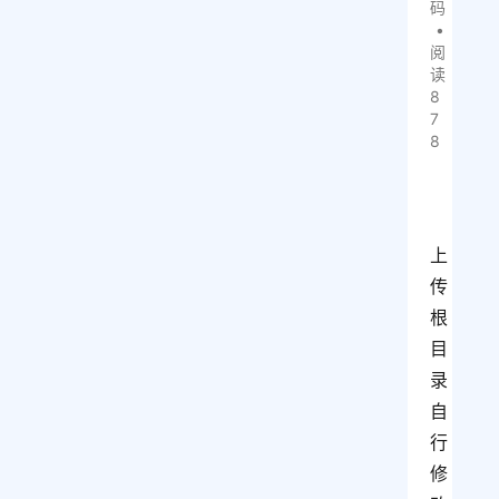
码
•
阅
读
8
7
8
上
传
根
目
录
自
行
修