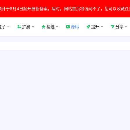
预计于8月4日起开展新备案，届时，网站首页将访问不了，您可以收藏任
盒子
扩展
精选
源码
提升
分享