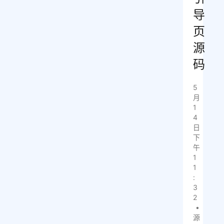
导
页
源
码
5
月
1
4
日
下
午
1
1
:
3
2
•
源