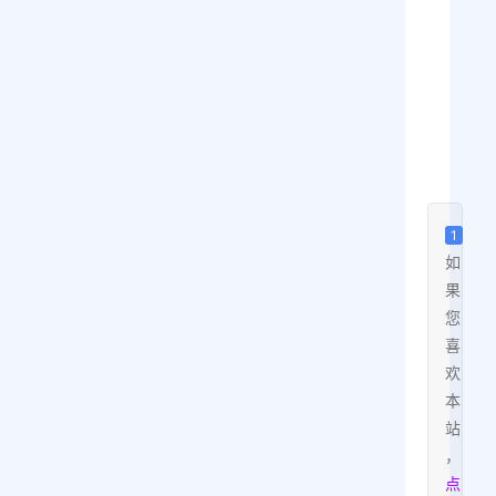
码
更新时间
1
如
果
您
喜
欢
本
站
，
点