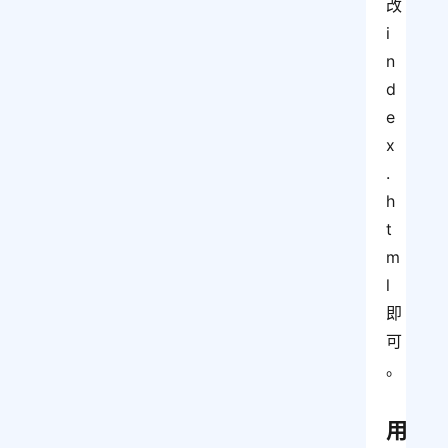
改 
i
n
d
e
x
.
h
t
m
l 
即
可
。
用