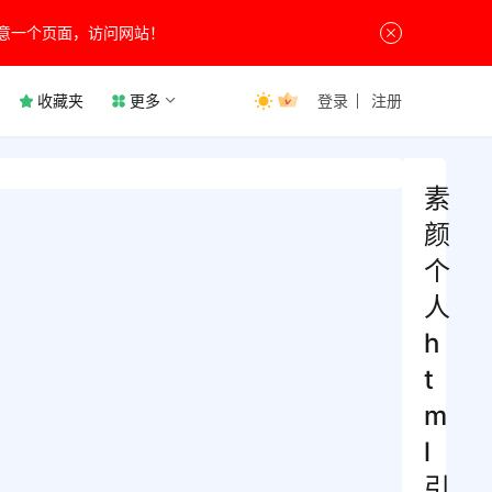
意一个页面，访问网站！
收藏夹
更多
登录
注册
素
颜
个
人
h
t
m
l
引