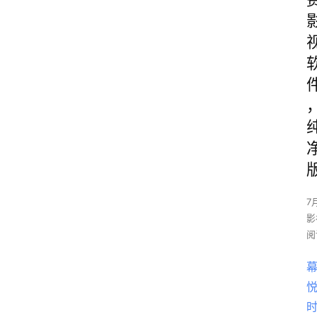
7
影
阅