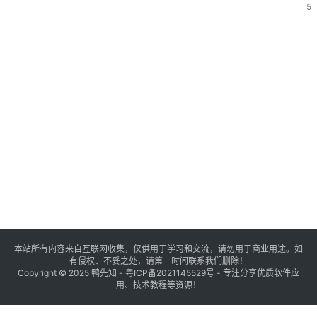
5
本站所有内容来自互联网收集，仅供用于学习和交流，请勿用于商业用途。如
有侵权、不妥之处，请第一时间联系我们删除！
Copyright © 2025
鸭先知
-
粤ICP备2021145529号
- 专注分享优质软件应
用、技术教程等资源！