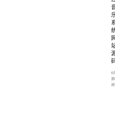
6
源
阅