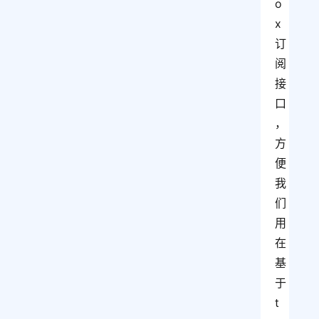
o
x
订
阅
接
口
，
方
便
我
们
用
在
基
于
t