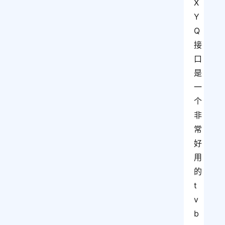
X
Y
Q
接
口
是
一
个
非
常
好
用
的
t
v
b