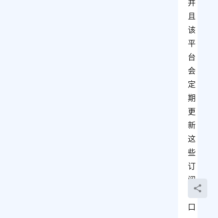
并
且
该
平
台
会
定
期
更
新
这
些
订
阅
接
口