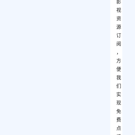
影
视
资
源
订
阅
，
方
便
我
们
实
现
免
费
点