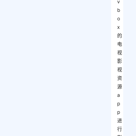
v
b
o
x
的
电
视
影
视
资
源
a
p
p
进
行