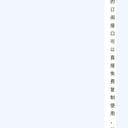
的
订
阅
接
口
可
以
直
接
免
费
复
制
使
用
，