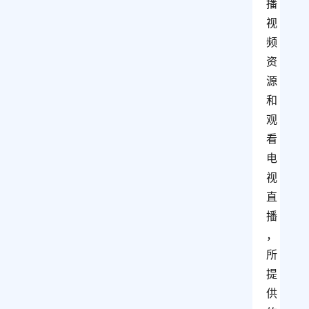
播
视
频
资
源
和
观
看
电
视
直
播
，
所
提
供