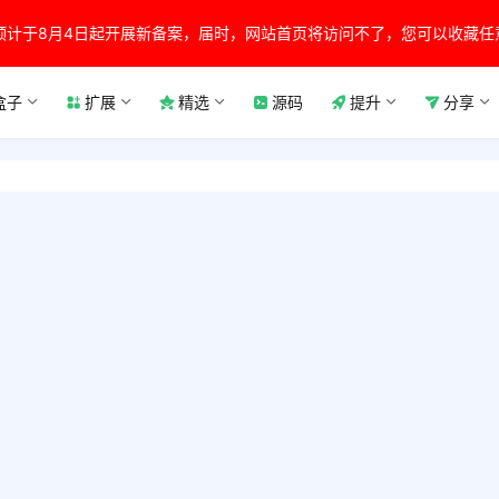
预计于8月4日起开展新备案，届时，网站首页将访问不了，您可以收藏任
盒子
扩展
精选
源码
提升
分享