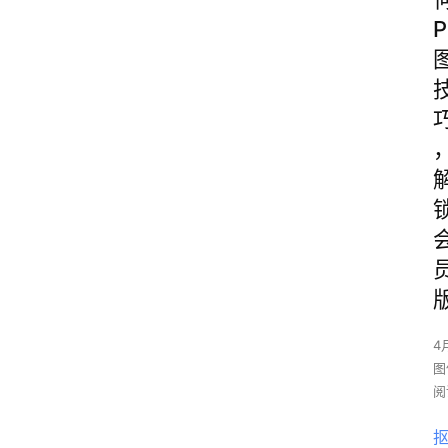
P
4
图
阅