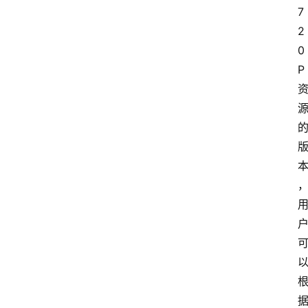
7
2
0
P