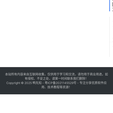
本站所有内容来自互联网收集，仅供用于学习和交流，请勿用于商业用途。如
有侵权、不妥之处，请第一时间联系我们删除！
Copyright © 2025
鸭先知
-
粤ICP备2021145529号
- 专注分享优质软件应
用、技术教程等资源！