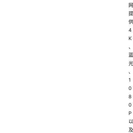
4
K
1
0
8
0
P