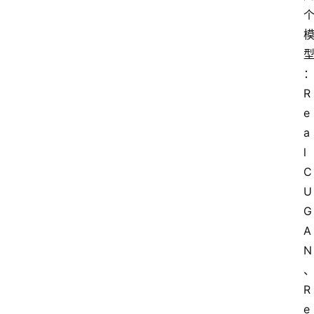
R
e
a
l
C
U
G
A
N
R
e