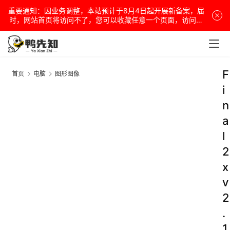
重要通知：因业务调整，本站预计于8月4日起开展新备案，届
时，网站首页将访问不了，您可以收藏任意一个页面，访问网
站！
F
首页
电脑
图形图像
i
n
a
l
2
x
v
2
.
1