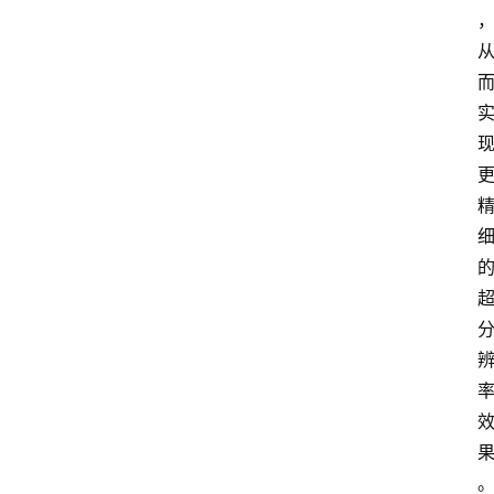
安
卓
盒
子
扩
展
精
选
查看会员权益
登录
注册
源