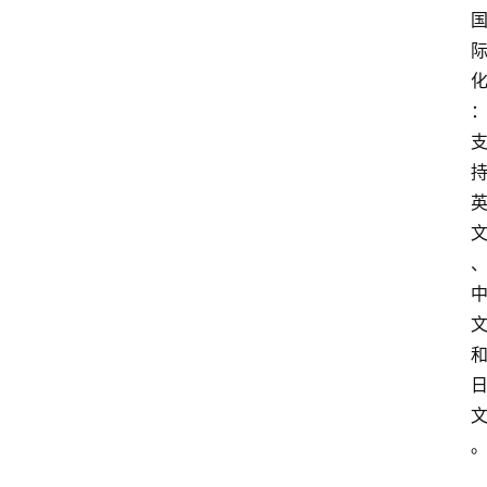
码
提
升
分
享
收
藏
夹
更