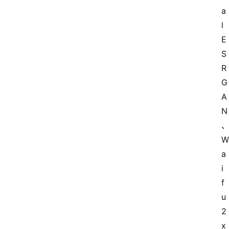
a
l
E
S
R
G
A
N
W
a
i
f
u
2
x