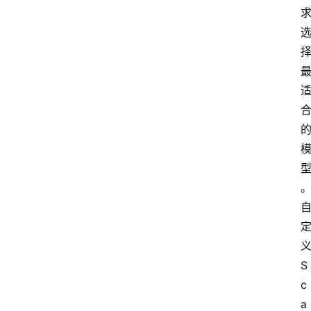
义
S
c
a