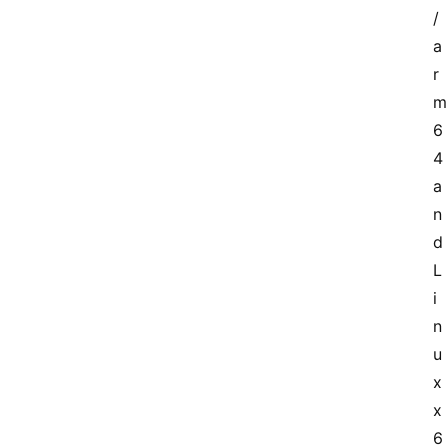
/
a
r
m
6
4 
a
n
d 
L
i
n
u
x 
x
6