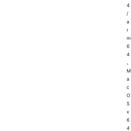
4
/
a
r
m
6
4 
M
a
c
O
S 
x
6
4