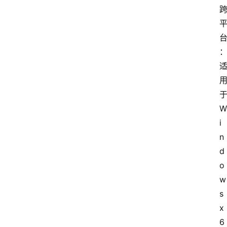
于
W
i
n
d
o
w
s 
x
6