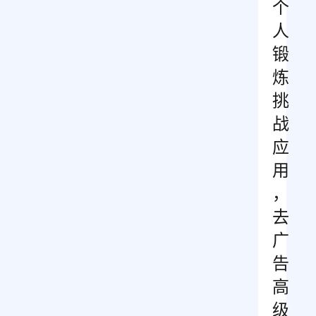
个
人
锻
炼
挑
战
应
用
，
去
广
告
高
级