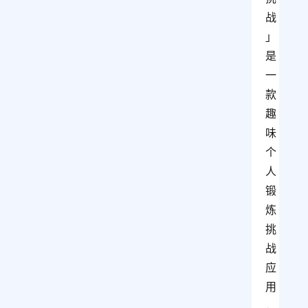
战
」
是
一
款
趣
味
个
人
锻
炼
挑
战
应
用
，