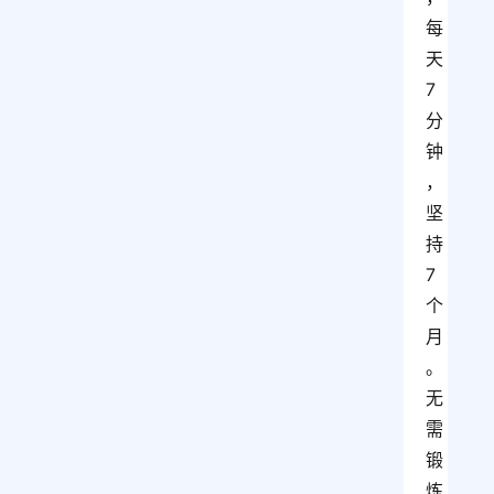
每
天
7
分
钟
，
坚
持
7
个
月
。
无
需
锻
炼