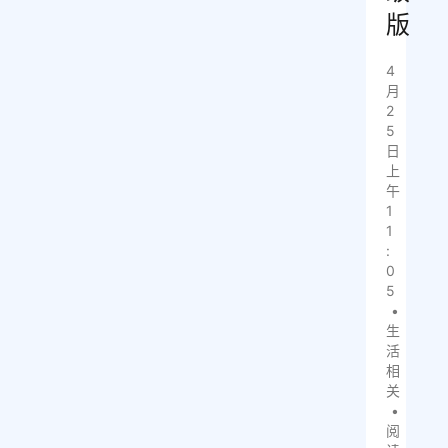
版
4
月
2
5
日
上
午
1
1
:
0
5
•
生
活
相
关
•
阅