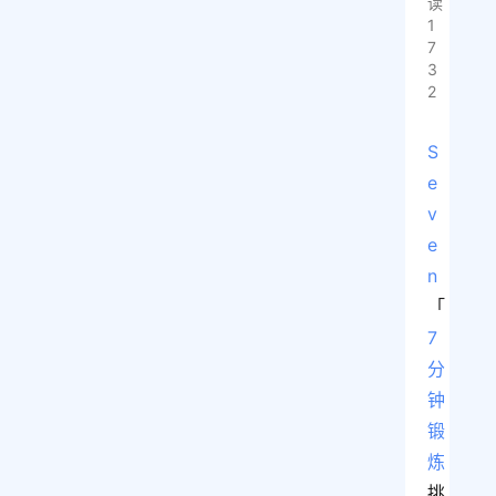
读
1
7
3
2
S
e
v
e
n
「
7
分
钟
锻
炼
挑