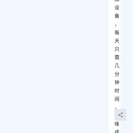
设
备
，
每
天
只
需
几
分
钟
时
间
，
趣
味
成