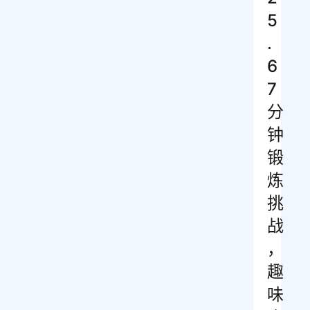
5
.
6
7
分
钟
锻
炼
挑
战
，
趣
味