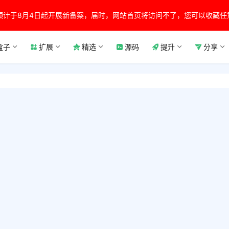
预计于8月4日起开展新备案，届时，网站首页将访问不了，您可以收藏任
盒子
扩展
精选
源码
提升
分享