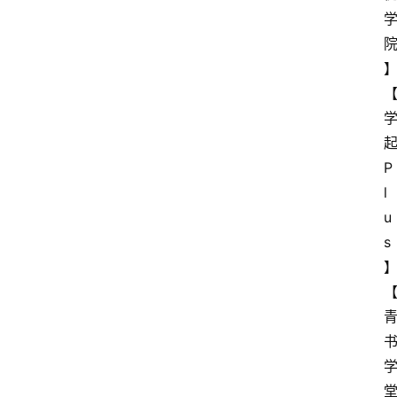
】
P
l
u
s