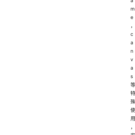
a
m
e
c
a
n
v
a
s