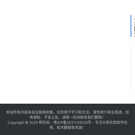
本站所有内容来自互联网收集，仅供用于学习和交流，请勿用于商业用途。如
有侵权、不妥之处，请第一时间联系我们删除！
Copyright © 2025
鸭先知
-
粤ICP备2021145529号
- 专注分享优质软件应
用、技术教程等资源！