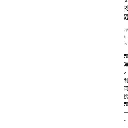
7
油
阅
×
-