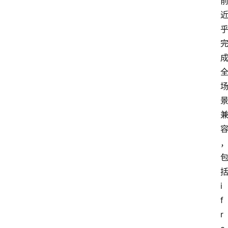
i
f
r