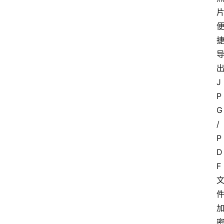
J
P
G
/
P
D
F