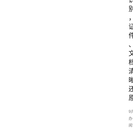
9
办
阅