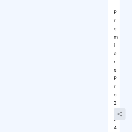
P
r
e
m
i
e
r
e 
P
r
o 
2
0
2
4