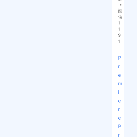
•
阅
读
1
1
9
1
P
r
e
m
i
e
r
e 
P
r