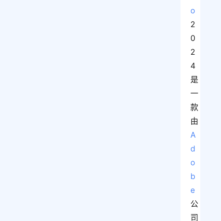
o
2
0
2
4
是
一
款
由
A
d
o
b
e
公
司