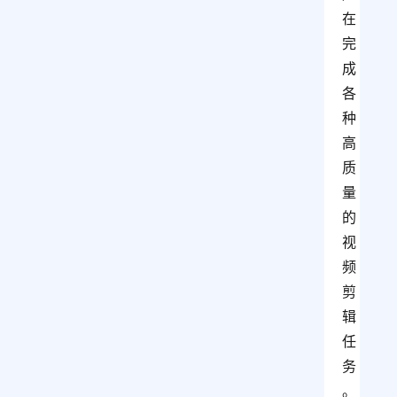
在
完
成
各
种
高
质
量
的
视
频
剪
辑
任
务
。