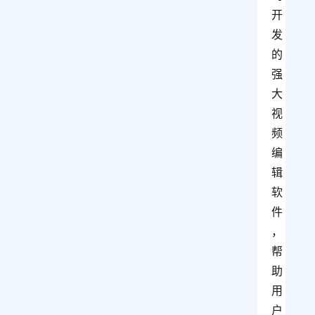
开
发
的
强
大
视
频
编
辑
软
件
，
帮
助
用
户