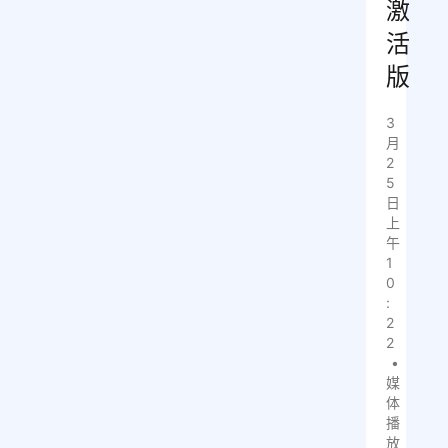
激
活
版
3
月
2
5
日
上
午
1
0
:
2
2
•
媒
体
播
放