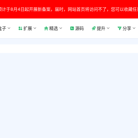
预计于8月4日起开展新备案，届时，网站首页将访问不了，您可以收藏任
盒子
扩展
精选
源码
提升
分享