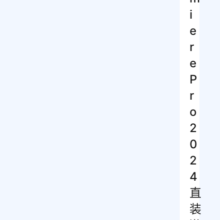
i
e
r
e
P
r
o
2
0
2
4
直
装