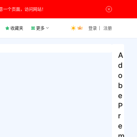
意一个页面，访问网站！
收藏夹
更多
登录
注册
A
d
o
b
e
P
r
e
m