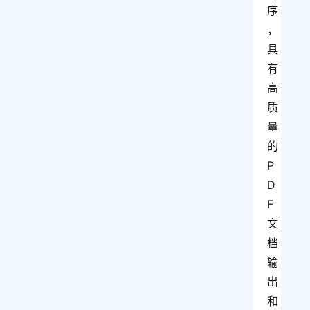
序
，
具
有
高
质
量
的
P
D
F
文
档
输
出
和