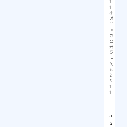
1
1
小
时
前
•
办
公
开
发
•
阅
读
2
5
1
1
T
a
p 