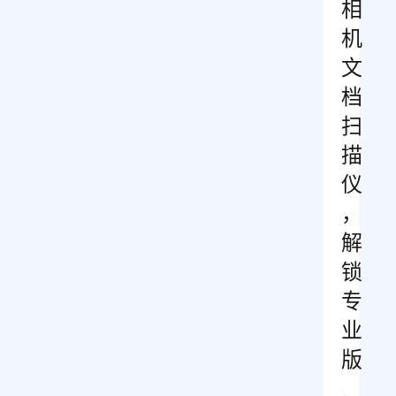
相
机
文
档
扫
描
仪
，
解
锁
专
业
版