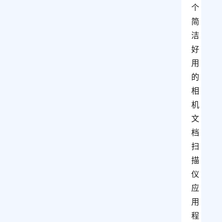
个
简
洁
好
用
的
相
机
文
档
扫
描
仪
应
用
程