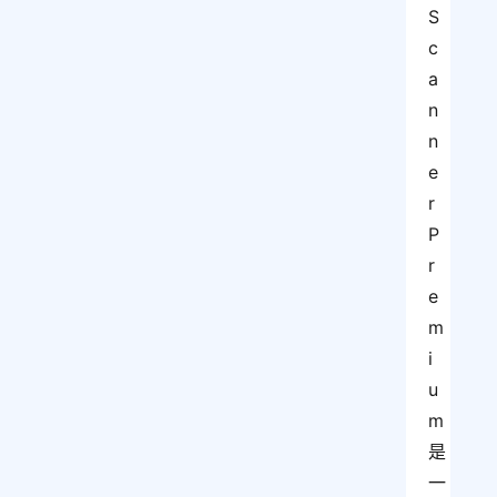
S
c
a
n
n
e
r 
P
r
e
m
i
u
m 
是
一