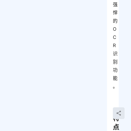
强
悍
的
O
C
R
识
别
功
能
。
特
点