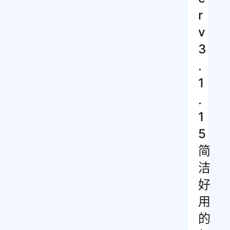
r
v
3
.
1
.
1
5
简
洁
好
用
的