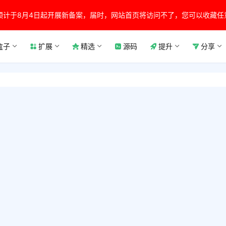
预计于8月4日起开展新备案，届时，网站首页将访问不了，您可以收藏任
盒子
扩展
精选
源码
提升
分享