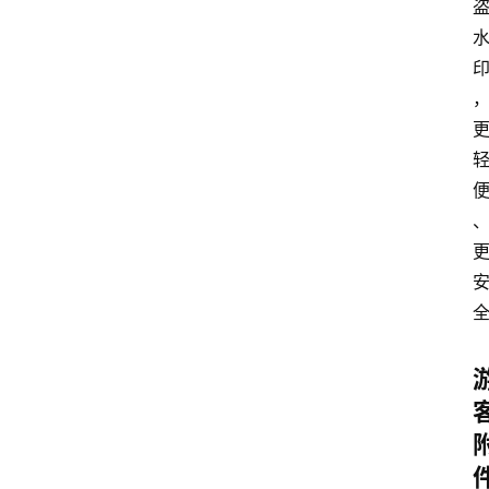
码
提
升
分
享
收
藏
夹
更