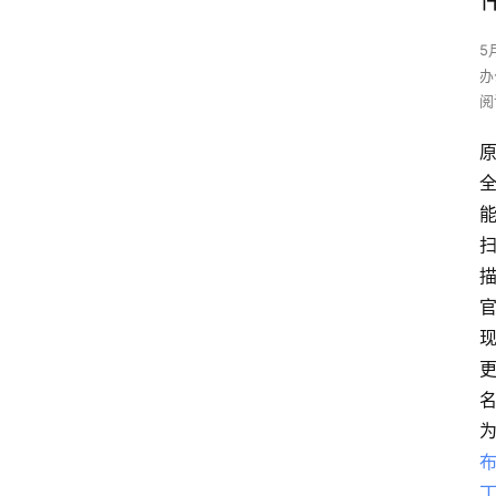
5
办
阅