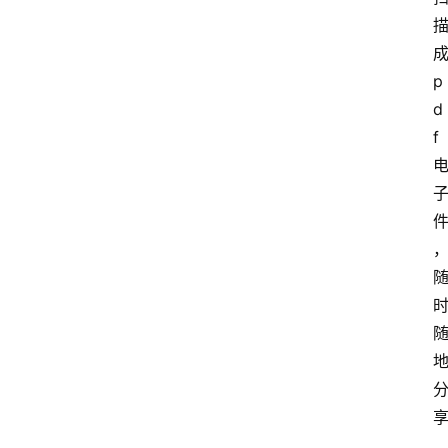
p
d
f