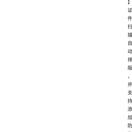
】
安
卓
盒
子
扩
展
精
选
查看会员权益
登录
注册
源