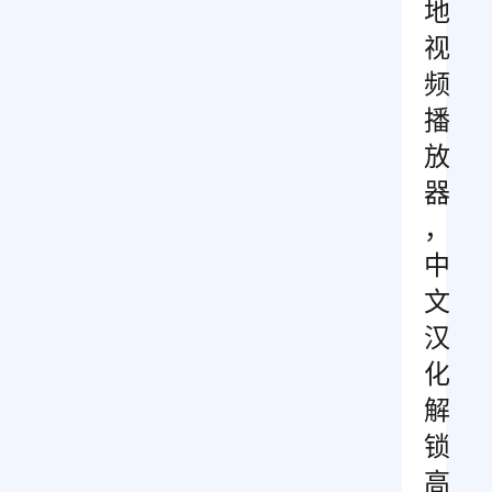
地
视
频
播
放
器
，
中
文
汉
化
解
锁
高