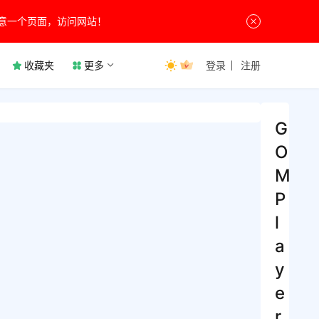
意一个页面，访问网站！
收藏夹
更多
登录
注册
G
O
M
P
l
a
y
e
r