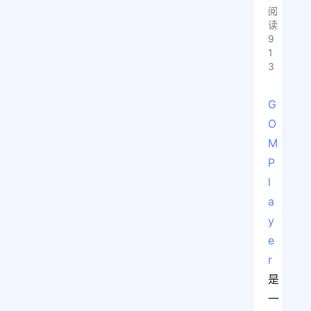
阅
读
9
1
3
G
O
M 
P
l
a
y
e
r
是
一