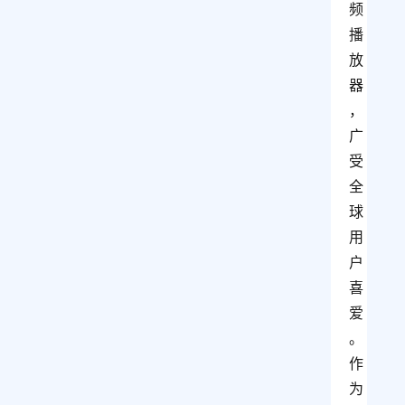
频
播
放
器
，
广
受
全
球
用
户
喜
爱
。
作
为