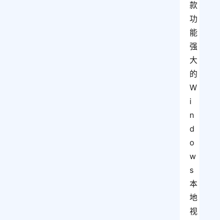
款
功
能
强
大
的
W
i
n
d
o
w
s
本
地
视