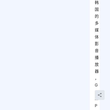
韩
国
的
多
媒
体
影
音
播
放
器
，
G
O
M 
P