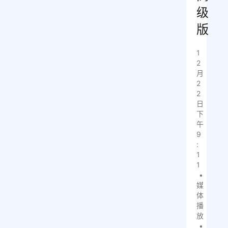
级
版
1
2
月
2
2
日
下
午
9
:
1
1
•
媒
体
播
放
•