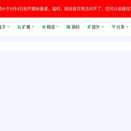
预计于8月4日起开展新备案，届时，网站首页将访问不了，您可以收藏任
盒子
扩展
精选
源码
提升
分享