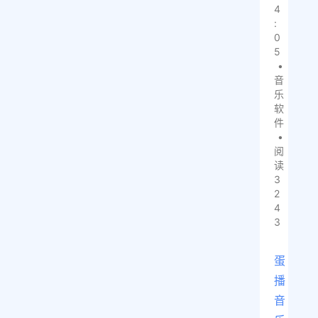
4
:
0
5
•
音
乐
软
件
•
阅
读
3
2
4
3
蛋
播
音