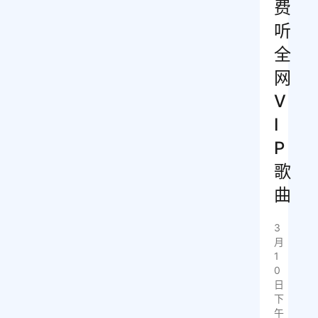
费
听
全
网
V
I
P
歌
曲
3
月
1
0
日
下
午