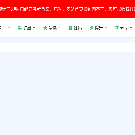
预计于8月4日起开展新备案，届时，网站首页将访问不了，您可以收藏任
盒子
扩展
精选
源码
提升
分享