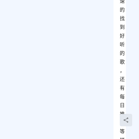
速
的
找
到
好
听
的
歌
，
还
有
每
日
推
荐
等