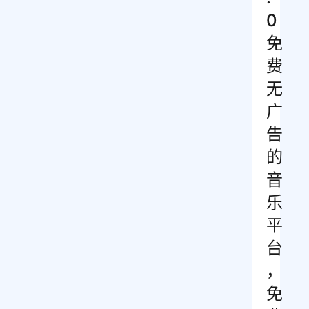
0
免
费
无
广
告
的
音
乐
平
台
，
免