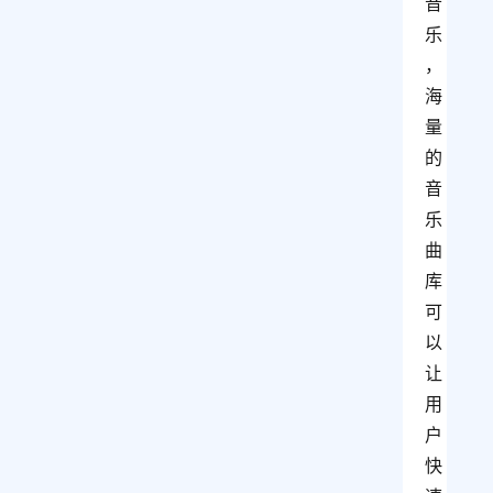
音
乐
，
海
量
的
音
乐
曲
库
可
以
让
用
户
快