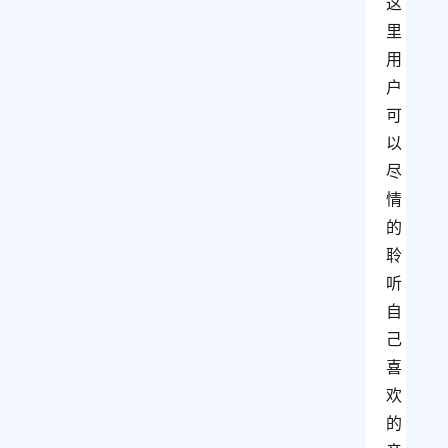
这
里
用
户
可
以
尽
情
的
聆
听
自
己
喜
欢
的