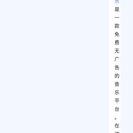
乐
是
一
款
免
费
无
广
告
的
音
乐
平
台
。
在