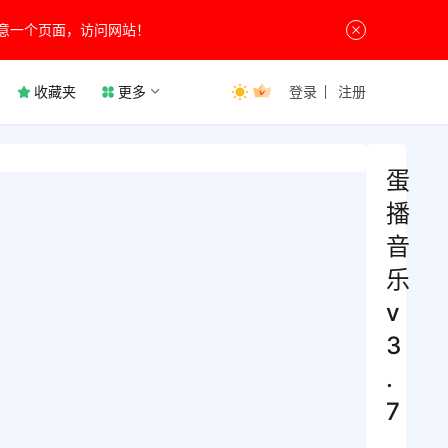
意一个页面，访问网站！
收藏夹
更多
登录
注册
蛋
播
音
乐
v
3
.
7
.