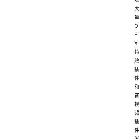
O
F
X