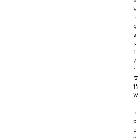
X
V
e
g
a
s
1
7
持
W
i
n
d
o