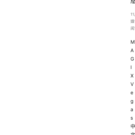
1
媒
阅
M
A
G
I
X 
V
e
g
a
s