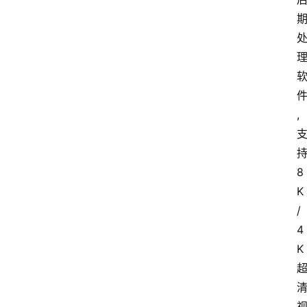
,
8
K
/
4
K