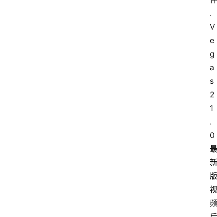
.
V
e
g
a
s
2
1
.
0