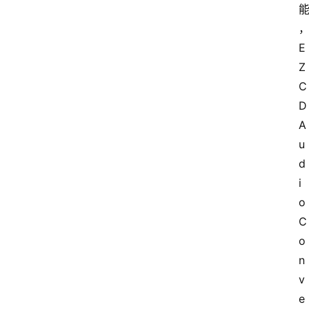
E
Z 
C
D 
A
u
d
i
o 
C
o
n
v
e