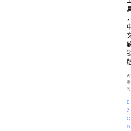
9
媒
阅
E
Z 
C
D 