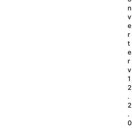
n
v
e
r
t
e
r
v
1
2
.
2
.
0
.