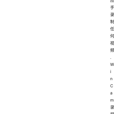
.
W
i
n
C
a
m