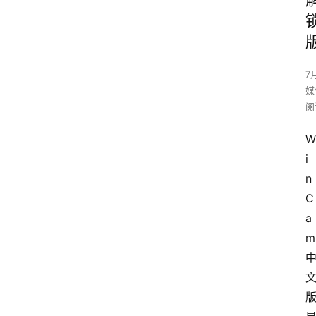
7
媒
阅
W
i
n
C
a
m