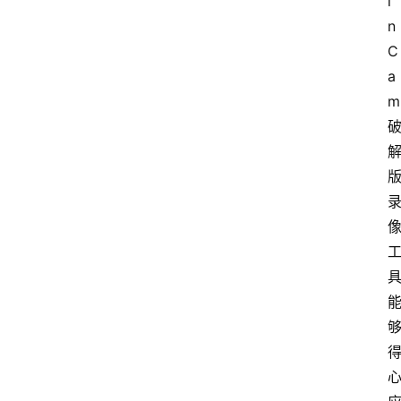
i
n
C
a
m