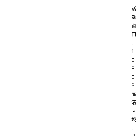
,
,
1
0
8
0
P
,