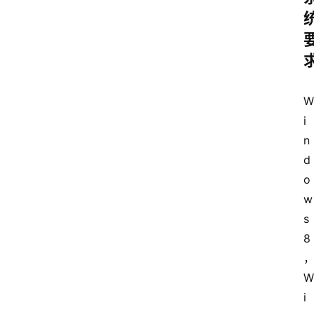
码
提
升
W
i
分
n
享
d
o
w
收
s 
藏
8
夹
W
i
更