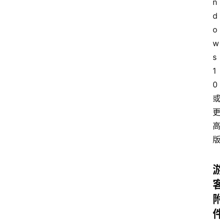
多
n
d
o
w
s 
1
0 