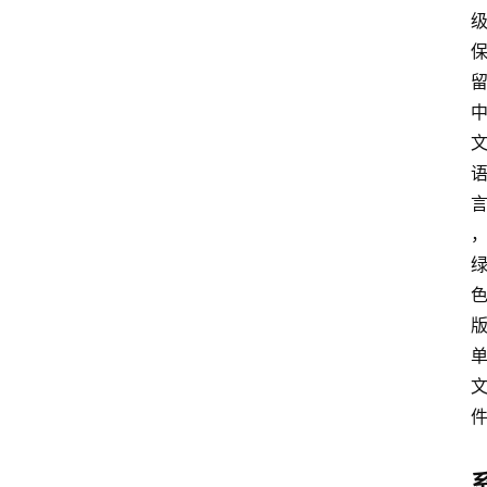
安
卓
盒
子
扩
展
精
选
查看会员权益
登录
注册
源