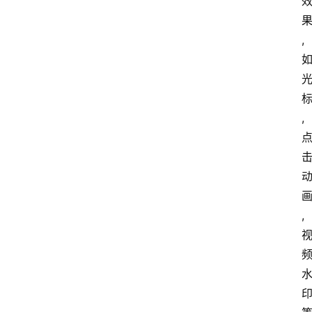
,
,
,