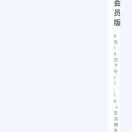
会
员
版
6
月
1
4
日
下
午
1
1
:
1
6
•
生
活
相
关