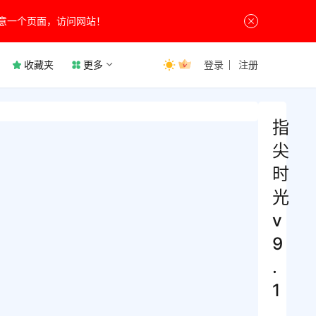
意一个页面，访问网站！
收藏夹
更多
登录
注册
指
尖
时
光
v
9
.
1
.