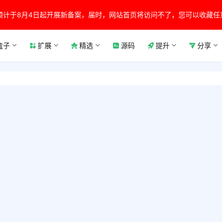
预计于8月4日起开展新备案，届时，网站首页将访问不了，您可以收藏任
盒子
扩展
精选
源码
提升
分享