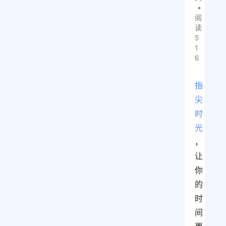
•
阅
读
5
1
6
指
尖
时
光
，
让
你
的
时
间