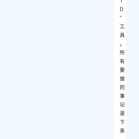
T
D
”
工
具
。 
所
有
要
做
的
事
记
录
下
来