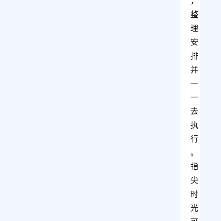
，
整
理
安
排
并
一
一
去
执
行
。 
指
尖
时
光