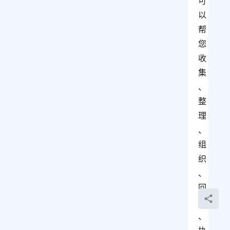
可
以
帮
您
收
集
、
整
理
、
组
织
、
回
顾
、