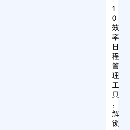
1
0
效
率
日
程
管
理
工
具
，
解
锁