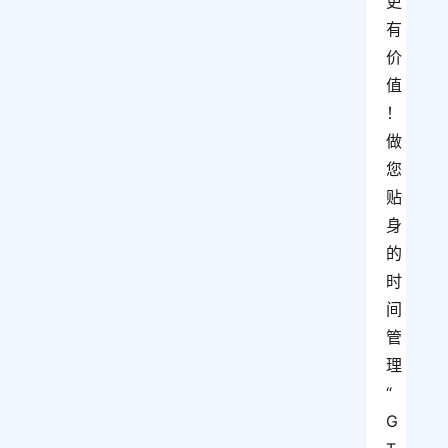
更
有
价
值
！ 
做
您
贴
身
的
时
间
管
理
“
G