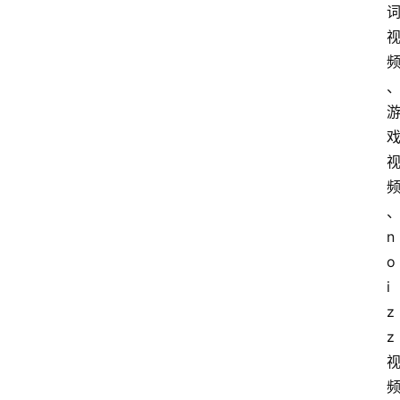
n
o
i
z
z 