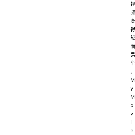
M
y
M
o
v
i
e