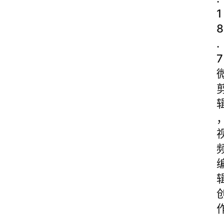
1
8
.
7