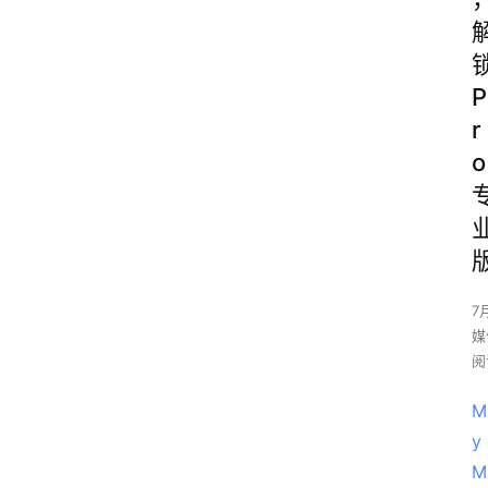
P
r
o
7
媒
阅
M
y
M