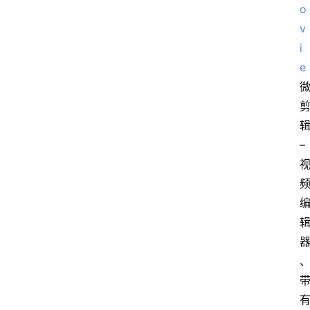
o
v
i
e
辑
– 
有