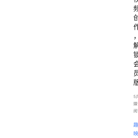
5
媒
阅