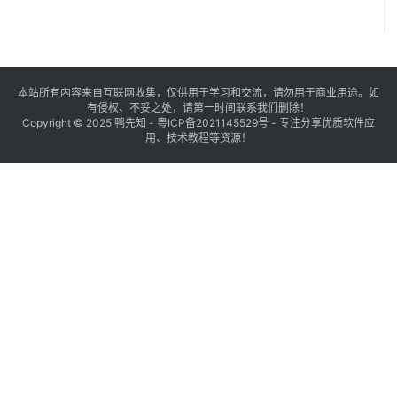
本站所有内容来自互联网收集，仅供用于学习和交流，请勿用于商业用途。如
有侵权、不妥之处，请第一时间联系我们删除！
Copyright © 2025
鸭先知
-
粤ICP备2021145529号
- 专注分享优质软件应
用、技术教程等资源！