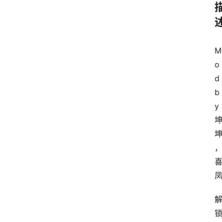
M
o
d 
b
y 