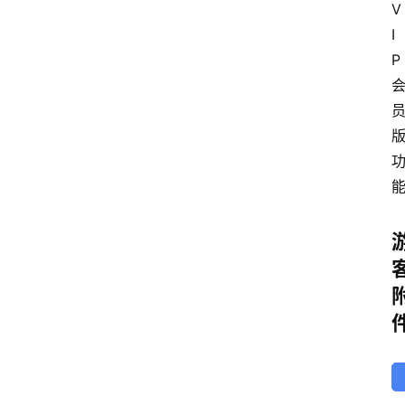
V
I
P