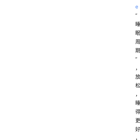
e
“
”