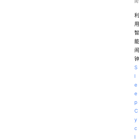
阅
S
l
e
e
p 
C
y
c
l