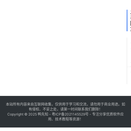
本站所有内容来自互联网收集，仅供用于学习和交流，请勿用于商业用途。如
有侵权、不妥之处，请第一时间联系我们删除！
Copyright © 2025
鸭先知
-
粤ICP备2021145529号
- 专注分享优质软件应
用、技术教程等资源！