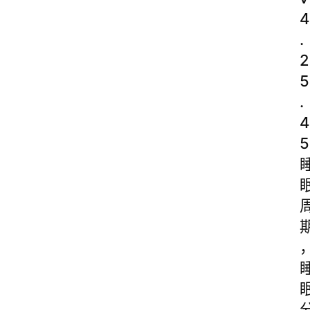
4
.
2
5
.
4
5