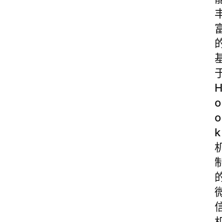
o
o
k