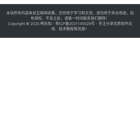
本站所有内容来自互联网收集，仅供用于学习和交流，请勿用于商业用途。如
有侵权、不妥之处，请第一时间联系我们删除！
Copyright © 2025
鸭先知
-
粤ICP备2021145529号
- 专注分享优质软件应
用、技术教程等资源！