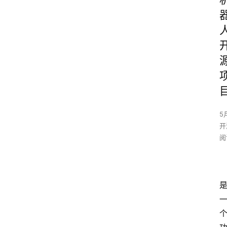
5
开
阅