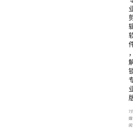
7
媒
阅