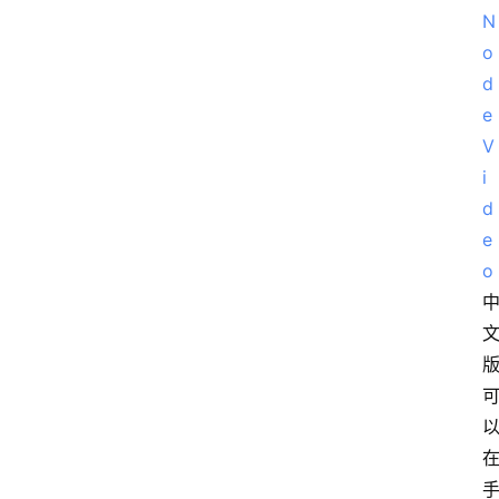
N
o
d
e
V
i
d
e
o