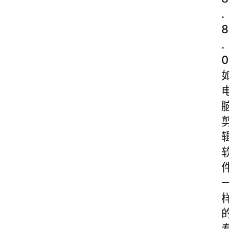
.
8
.
0