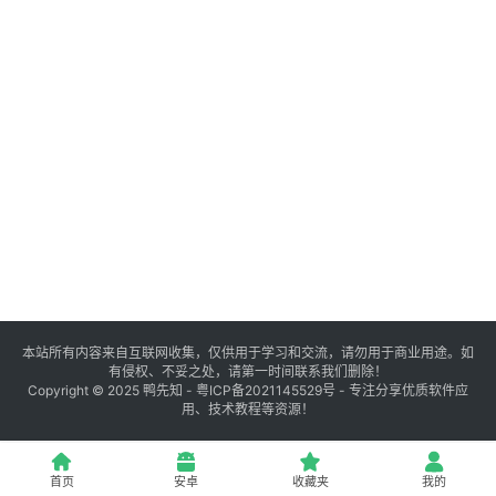
登录
注册
源
码
提
升
分
享
本站所有内容来自互联网收集，仅供用于学习和交流，请勿用于商业用途。如
有侵权、不妥之处，请第一时间联系我们删除！
收
Copyright © 2025
鸭先知
-
粤ICP备2021145529号
- 专注分享优质软件应
用、技术教程等资源！
藏
夹
首页
安卓
收藏夹
我的