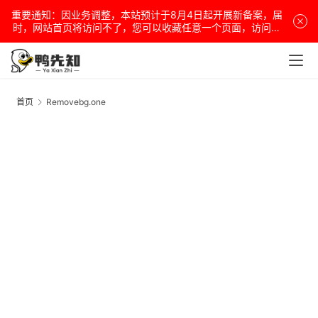
重要通知：因业务调整，本站预计于8月4日起开展新备案，届
时，网站首页将访问不了，您可以收藏任意一个页面，访问网
站！
安
卓
首页
Removebg.one
R
盒
子
扩
展
精
选
查看会员权益