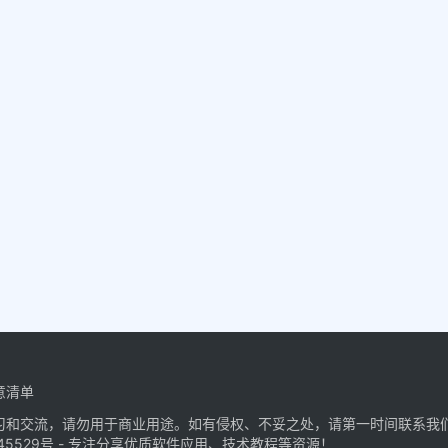
意清单
习和交流，请勿用于商业用途。如有侵权、不妥之处，请第一时间联系我
45529号
- 专注分享优质软件应用、技术教程等资源！