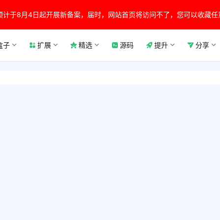
预计于8月4日起开展新备案，届时，网站首页将访问不了，您可以收藏任
盒子
扩展
精选
源码
提升
分享