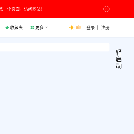
意一个页面，访问网站！
收藏夹
更多
登录
注册
轻
启
动
知名
行
业
软件
快
讯
“李
李跳
跳
跳一
款用
跳”
8月
来跳
被告
24