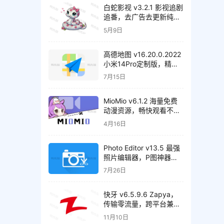
白蛇影视 v3.2.1 影视追剧
追番，去广告去更新纯净
版
5月9日
高德地图 v16.20.0.2022
小米14Pro定制版，精简
纯净版
7月15日
MioMio v6.1.2 海量免费
动漫资源，畅快观看不间
断，去广告纯净版
4月16日
Photo Editor v13.5 最强
照片编辑器，P图神器，
解锁高级版
7月26日
快牙 v6.5.9.6 Zapya，
传输零流量，跨平台兼
容，解锁高级版
11月10日