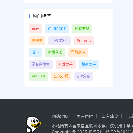
热门标签
童鞋
没用的GPT
秒看电视
电视家
电视家3.0
听下音乐
听下
小橘音乐
雪豹速清
混合盘搜索
开发助手
微商助手
ProShot
全免小说
小X分身
网站地图
免责声明
留言建议
心
本站所有内容来自互联网收集，仅供用于学
Copyright © 2025
鸭先知
-
粤ICP备20211