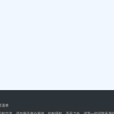
意清单
习和交流，请勿用于商业用途。如有侵权、不妥之处，请第一时间联系我