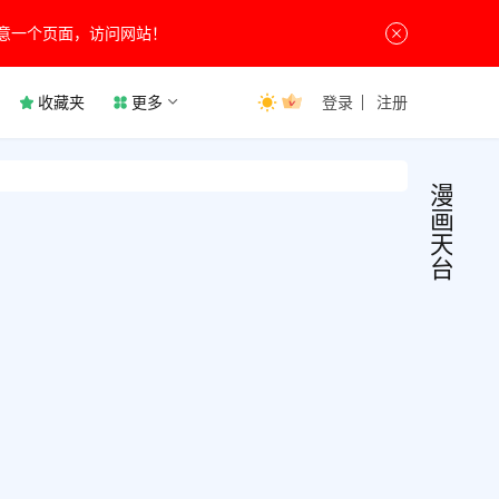
意一个页面，访问网站！
收藏夹
更多
登录
注册
漫
画
天
台
漫画
动
漫
9.19
漫
画
去广
漫画
app
非常
7月26
的手