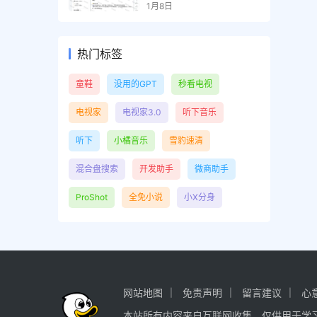
容检测、效果预览
1月8日
热门标签
童鞋
没用的GPT
秒看电视
电视家
电视家3.0
听下音乐
听下
小橘音乐
雪豹速清
混合盘搜索
开发助手
微商助手
ProShot
全免小说
小X分身
网站地图
免责声明
留言建议
心
本站所有内容来自互联网收集，仅供用于学