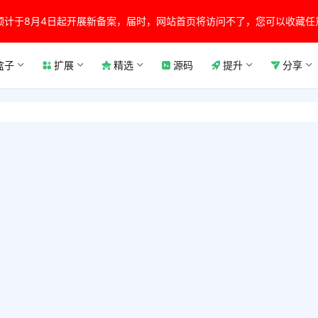
预计于8月4日起开展新备案，届时，网站首页将访问不了，您可以收藏任
盒子
扩展
精选
源码
提升
分享