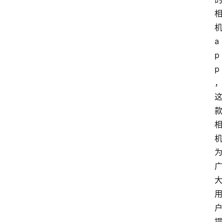
a
p
p