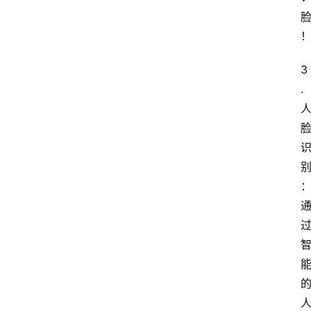
3
. 
：