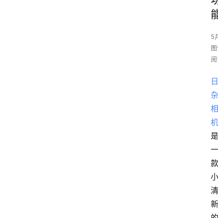
5
图
阅