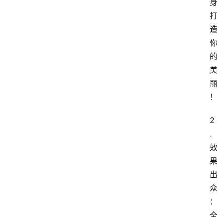
2
. 
：