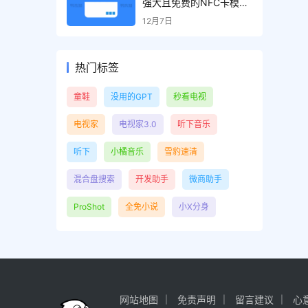
强大且免费的NFC卡模拟
器，解锁专业版
12月7日
热门标签
童鞋
没用的GPT
秒看电视
电视家
电视家3.0
听下音乐
听下
小橘音乐
雪豹速清
混合盘搜索
开发助手
微商助手
ProShot
全免小说
小X分身
网站地图
免责声明
留言建议
心