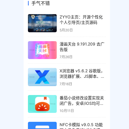
手气不错
ZYYO主页：开源个性化
个人引导页/主页源码
5月20日
漫画天台 9.191.209 去广
告版
7月26日
X浏览器 v5.6.2 谷歌版，
浏览器扩展、JS脚本、资
源嗅探、操控手势、广告
7月16日
拦截等
番茄小说修改设置实现关
闭广告，安卓/iOS均可实
现
10月11日
NFC卡模拟 v9.0.5 功能