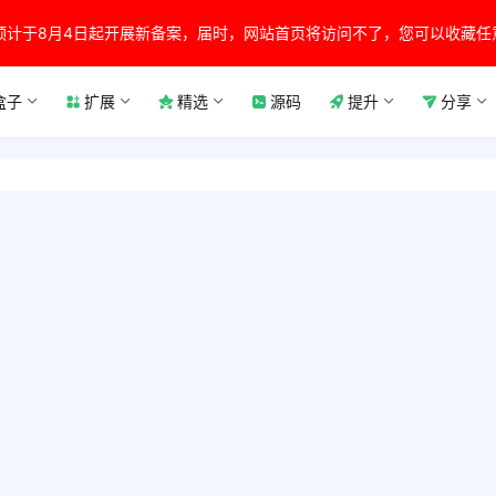
预计于8月4日起开展新备案，届时，网站首页将访问不了，您可以收藏任
盒子
扩展
精选
源码
提升
分享