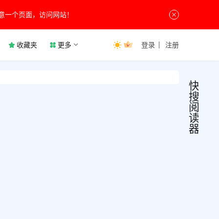
意一个页面，访问网站！
收藏夹
更多
登录
注册
快
搜
阅
读
器
快搜
小
说
阅读
阅
读
器
快搜
v5.0
读器
广告
一款