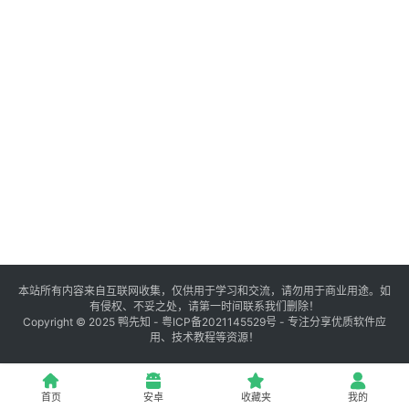
登录
注册
源
码
提
升
分
享
本站所有内容来自互联网收集，仅供用于学习和交流，请勿用于商业用途。如
有侵权、不妥之处，请第一时间联系我们删除！
收
Copyright © 2025
鸭先知
-
粤ICP备2021145529号
- 专注分享优质软件应
用、技术教程等资源！
藏
夹
首页
安卓
收藏夹
我的