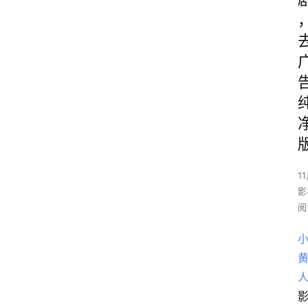
1
影
阅