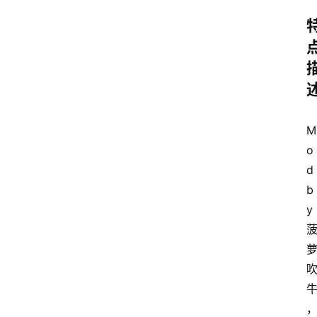
M
o
d 
b
y 