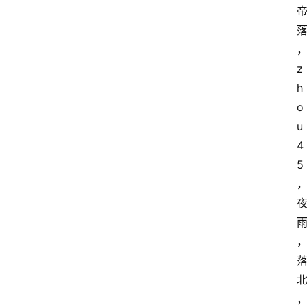
z
h
o
u
4
5