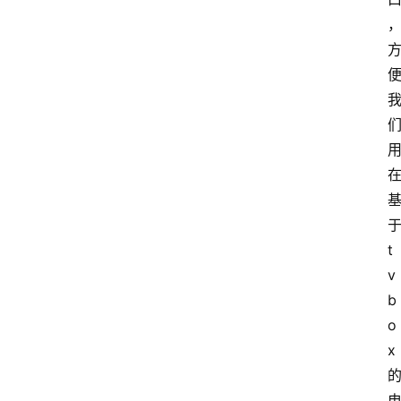
t
v
b
o
x