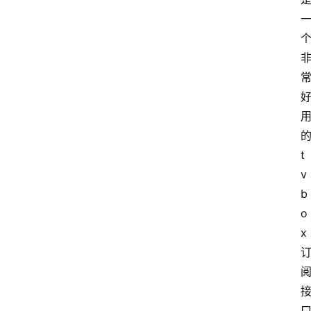
t
v
b
o
x