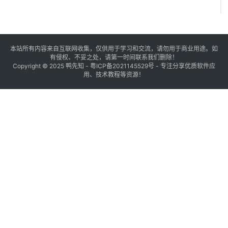
本站所有内容来自互联网收集，仅供用于学习和交流，请勿用于商业用途。如
有侵权、不妥之处，请第一时间联系我们删除！
Copyright © 2025
鸭先知
-
粤ICP备2021145529号
- 专注分享优质软件应
用、技术教程等资源！