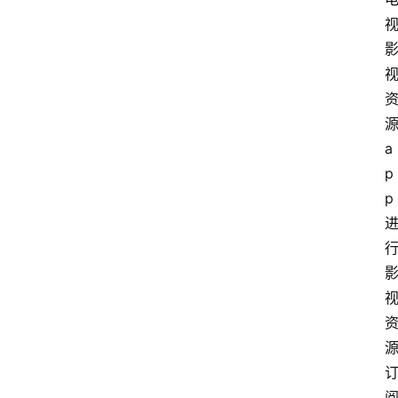
a
p
p