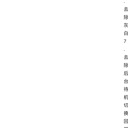
.
7
.