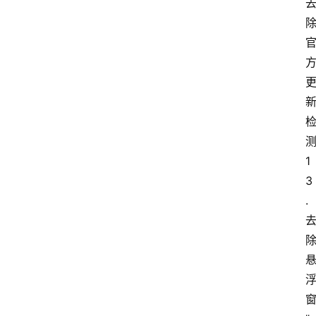
登录
注册
源
码
提
升
1
分
3
享
.
收
藏
夹