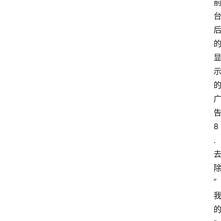
8
.
”