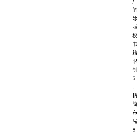
/
5
.
6