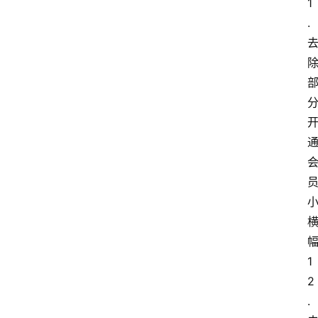
1
.
安
卓
盒
子
扩
展
1
精
2
选
.
查看会员权益