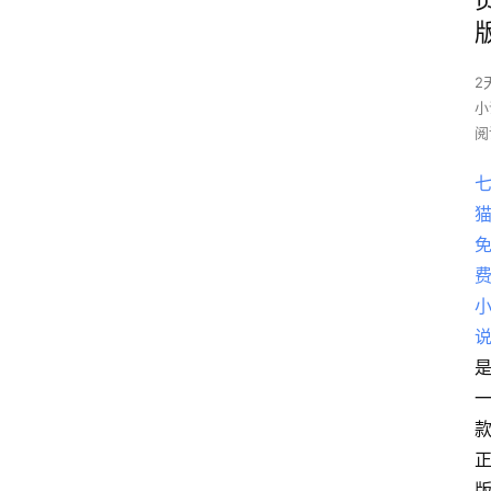
2
小
阅