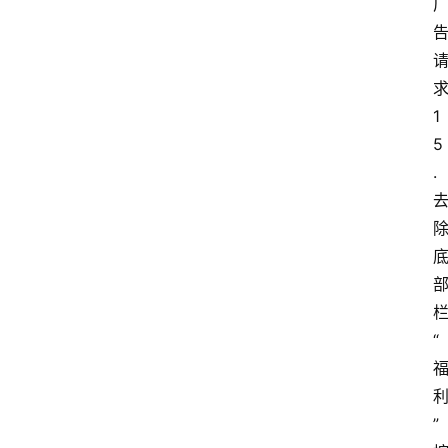
1
5
.
“
”