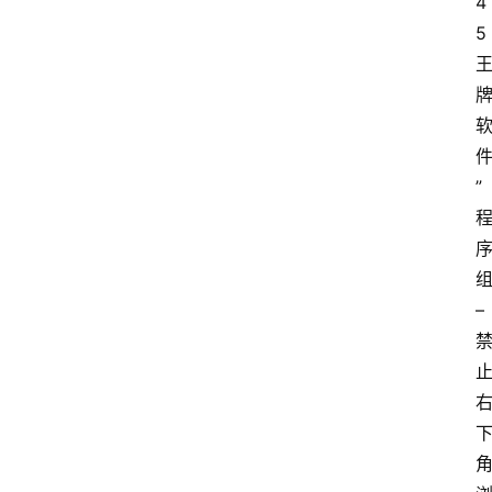
4
5
”
– 