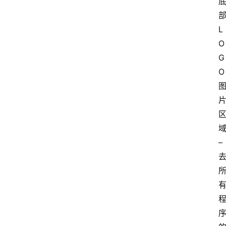
L
O
G
O
– 