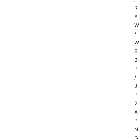
R
A
W
/
W
E
B
P
/
J
P
2
A
P
N
G