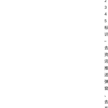
2
码
3
4
5
提
升
– 
分
享
收
藏
夹
更