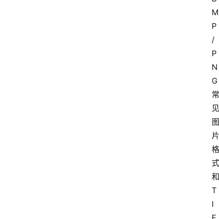
M
P
/
P
N
G
T
I
F