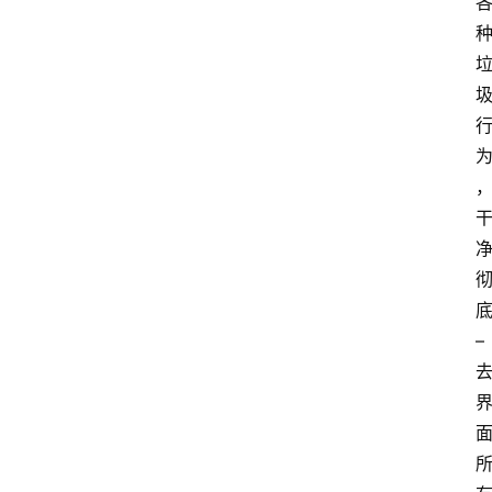
– 
电
脑