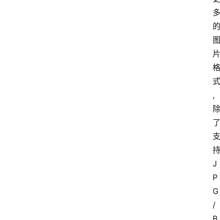
,
J
P
G
/
B