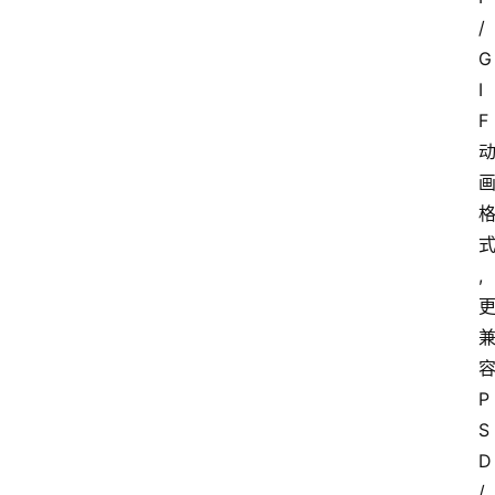
/
G
I
F
,
P
S
D
/