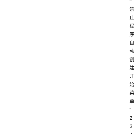
– 
”
2
3