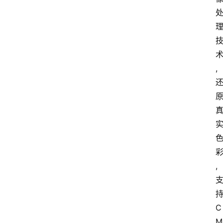
,
,
C
M