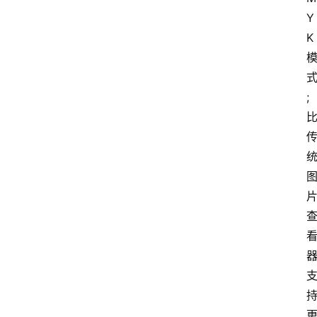
Y
K
;