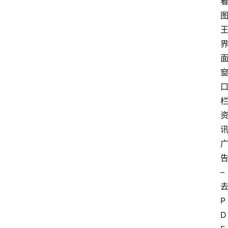
多
– 
P
D