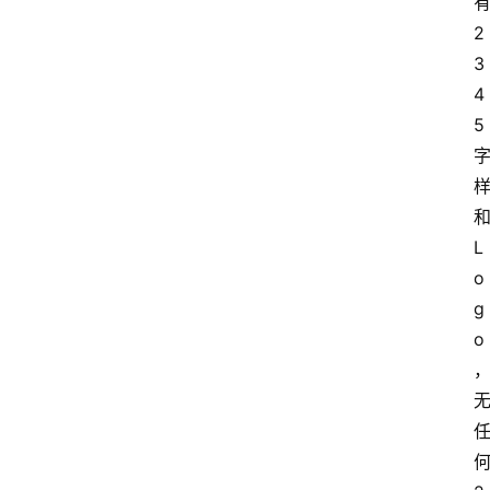
安
2
卓
3
4
5
盒
子
L
扩
o
展
g
o
精
选
查看会员权益
登录
注册
源