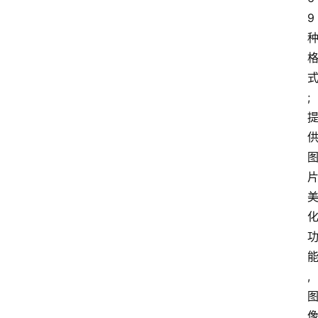
9
;
,