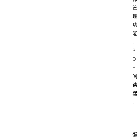
,
P
D
F
.