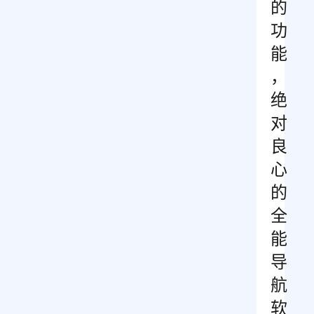
的
功
能
，
绝
对
良
心
的
全
能
导
航
软