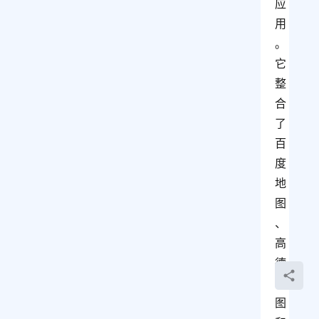
应
用
。
它
整
合
了
百
度
地
图
、
高
德
地
图