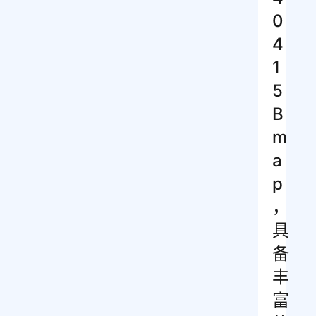
0
4
1
5
B
m
a
p
，
具
备
丰
富