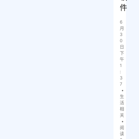
件
6
月
3
0
日
下
午
1
:
3
7
•
生
活
相
关
•
阅
读