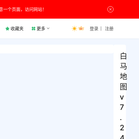
意一个页面，访问网站！
收藏夹
更多
登录
注册
白
马
地
图
v
7
.
2
4