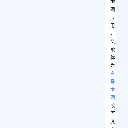
地
图
应
用
，
又
被
称
为
白
马
地
图
或
百
度