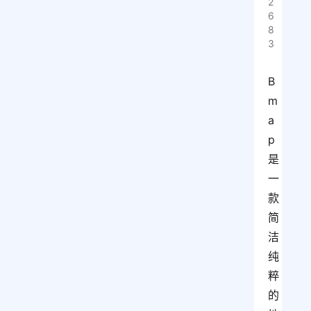
2
6
8
3
B
m
a
p
是
一
款
简
洁
纯
粹
的