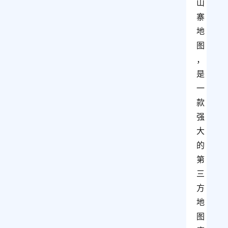
山
寨
地
图
，
是
一
款
强
大
的
第
三
方
地
图