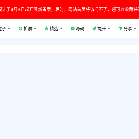
预计于8月4日起开展新备案，届时，网站首页将访问不了，您可以收藏任
盒子
扩展
精选
源码
提升
分享