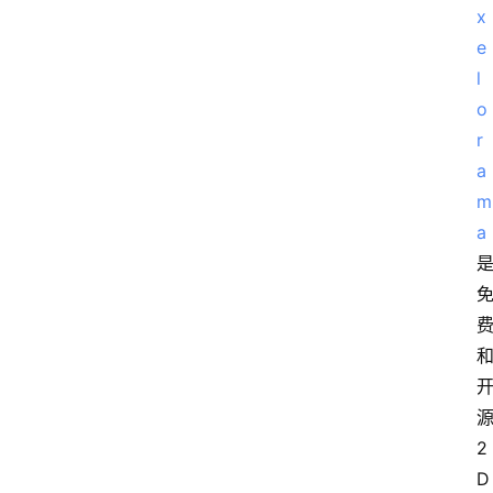
x
e
l
o
r
a
m
a
源
2
D 