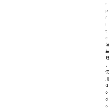
s
p
r
i
t
e 
用
G
o
d
o