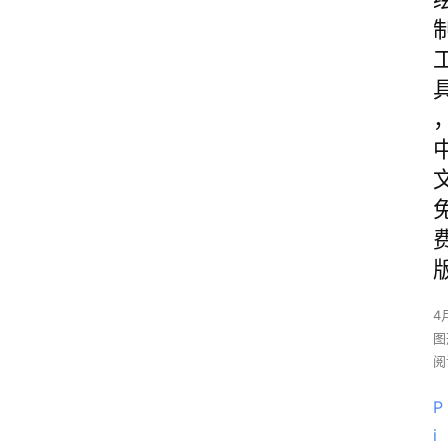
4
图
阅
P
i