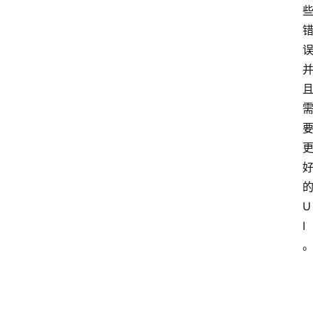
的
U
I