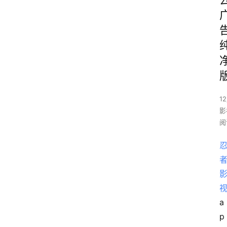
1
影
阅
a
p