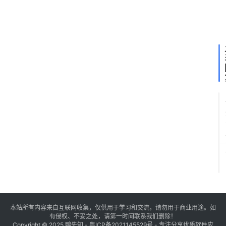
本站所有内容来自互联网收集，仅供用于学习和交流，请勿用于商业用途。如
有侵权、不妥之处，请第一时间联系我们删除！
Copyright © 2025
鸭先知
-
粤ICP备2021145529号
- 专注分享优质软件应