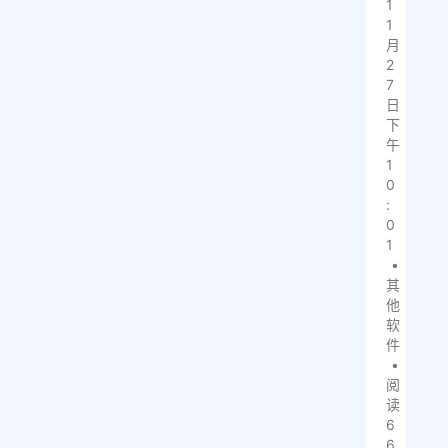
1
1
月
2
7
日
下
午
1
0
:
0
1
•
其
他
软
件
•
阅
读
6
6