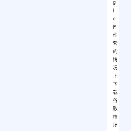
g
l
e
四
件
套
的
情
况
下
下
载
谷
歌
市
场