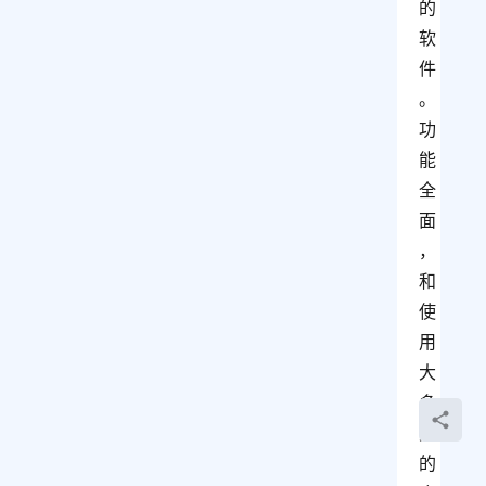
的
软
件
。
功
能
全
面
，
和
使
用
大
多
数
的