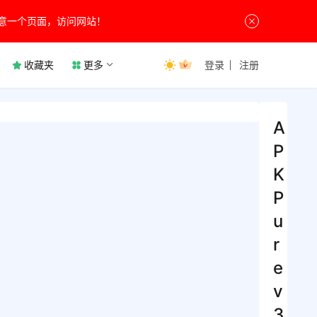
意一个页面，访问网站！
收藏夹
更多
登录
注册
A
P
K
P
u
r
e
v
3