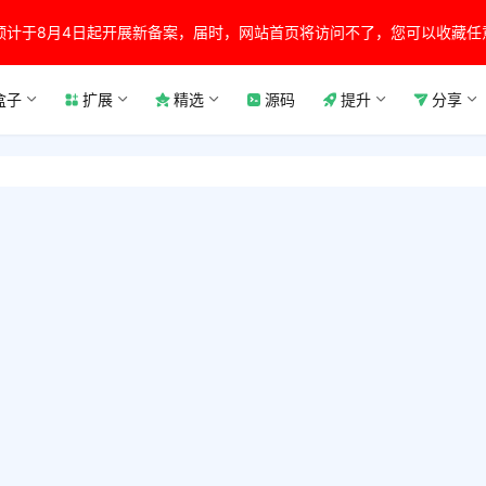
预计于8月4日起开展新备案，届时，网站首页将访问不了，您可以收藏任
盒子
扩展
精选
源码
提升
分享