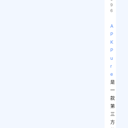
9
6
A
P
K
P
u
r
e
是
一
款
第
三
方