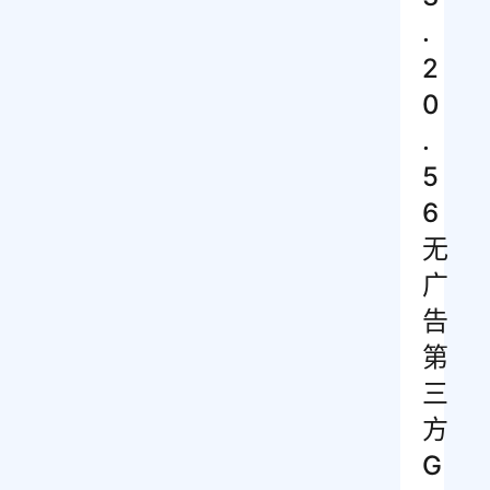
.
2
0
.
5
6
无
广
告
第
三
方
G