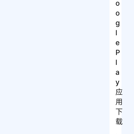
o
o
g
l
e
P
l
a
y
应
用
下
载