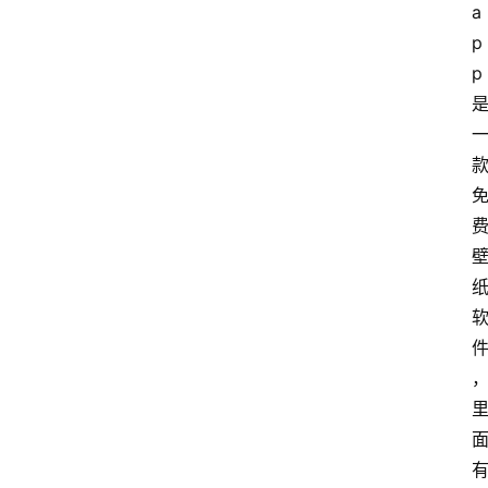
a
p
p