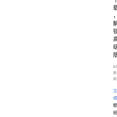
8
其
阅