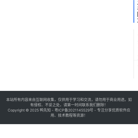
本站所有内容来自互联网收集，仅供用于学习和交流，请勿用于商业用途。如
有侵权、不妥之处，请第一时间联系我们删除！
Copyright © 2025
鸭先知
-
粤ICP备2021145529号
- 专注分享优质软件应
用、技术教程等资源！