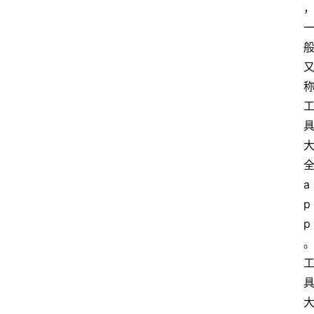
a
p
p
。