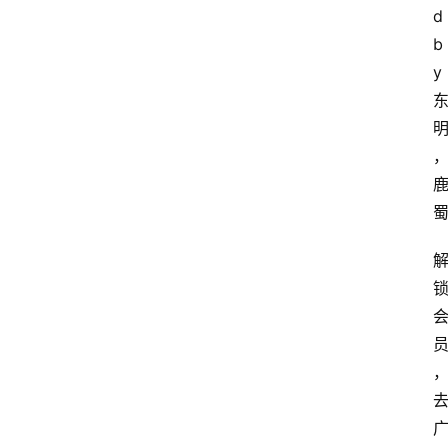
d 
b
y 