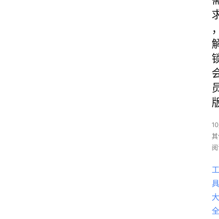
1
其
阅